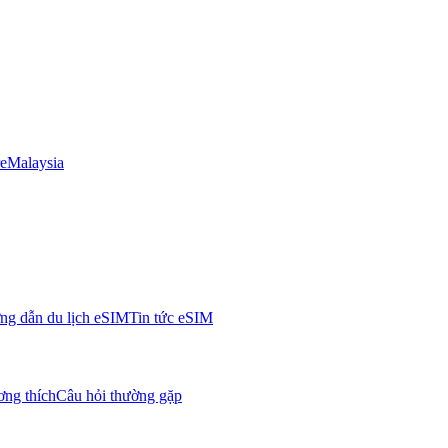
e
Malaysia
g dẫn du lịch eSIM
Tin tức eSIM
ơng thích
Câu hỏi thường gặp