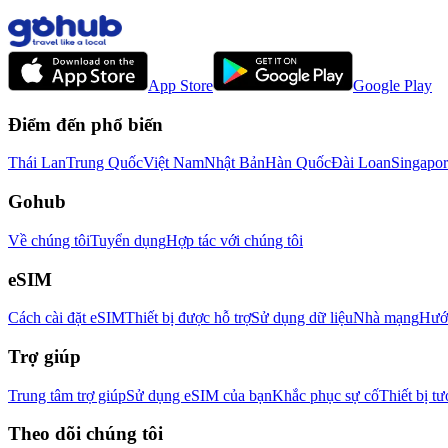
App Store
Google Play
Điểm đến phổ biến
Thái Lan
Trung Quốc
Việt Nam
Nhật Bản
Hàn Quốc
Đài Loan
Singapor
Gohub
Về chúng tôi
Tuyển dụng
Hợp tác với chúng tôi
eSIM
Cách cài đặt eSIM
Thiết bị được hỗ trợ
Sử dụng dữ liệu
Nhà mạng
Hướn
Trợ giúp
Trung tâm trợ giúp
Sử dụng eSIM của bạn
Khắc phục sự cố
Thiết bị tư
Theo dõi chúng tôi