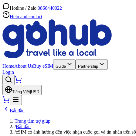
Hotline / Zalo:
0866440022
Help and contact
Home
About Us
Buy eSIM
Guide
Partnership
Login
Tiếng Việt
|
USD
Bắt đầu
Trung tâm trợ giúp
/
Bắt đầu
/
eSIM có ảnh hưởng đến việc nhận cuộc gọi và tin nhắn trên s