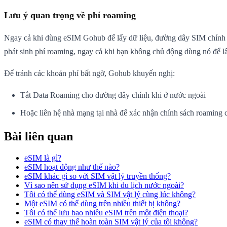
Lưu ý quan trọng về phí roaming
Ngay cả khi dùng eSIM Gohub để lấy dữ liệu, đường dây SIM chính củ
phát sinh phí roaming, ngay cả khi bạn không chủ động dùng nó để lấ
Để tránh các khoản phí bất ngờ, Gohub khuyến nghị:
Tắt Data Roaming cho đường dây chính khi ở nước ngoài
Hoặc liên hệ nhà mạng tại nhà để xác nhận chính sách roaming c
Bài liên quan
eSIM là gì?
eSIM hoạt động như thế nào?
eSIM khác gì so với SIM vật lý truyền thống?
Vì sao nên sử dụng eSIM khi du lịch nước ngoài?
Tôi có thể dùng eSIM và SIM vật lý cùng lúc không?
Một eSIM có thể dùng trên nhiều thiết bị không?
Tôi có thể lưu bao nhiêu eSIM trên một điện thoại?
eSIM có thay thế hoàn toàn SIM vật lý của tôi không?