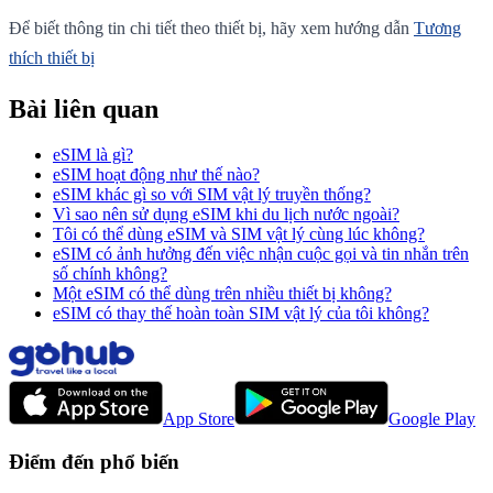
Để biết thông tin chi tiết theo thiết bị, hãy xem hướng dẫn
Tương
thích thiết bị
Bài liên quan
eSIM là gì?
eSIM hoạt động như thế nào?
eSIM khác gì so với SIM vật lý truyền thống?
Vì sao nên sử dụng eSIM khi du lịch nước ngoài?
Tôi có thể dùng eSIM và SIM vật lý cùng lúc không?
eSIM có ảnh hưởng đến việc nhận cuộc gọi và tin nhắn trên
số chính không?
Một eSIM có thể dùng trên nhiều thiết bị không?
eSIM có thay thế hoàn toàn SIM vật lý của tôi không?
App Store
Google Play
Điểm đến phổ biến