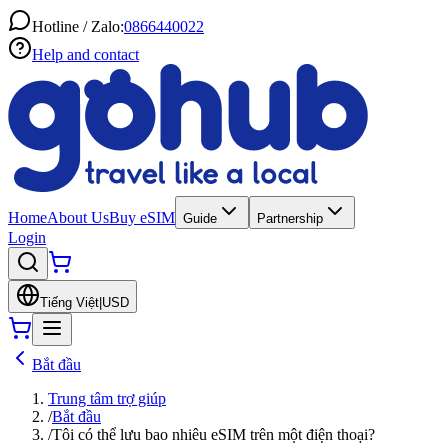
Hotline / Zalo:
0866440022
Help and contact
Home
About Us
Buy eSIM
Guide
Partnership
Login
Tiếng Việt
|
USD
Bắt đầu
Trung tâm trợ giúp
/
Bắt đầu
/
Tôi có thể lưu bao nhiêu eSIM trên một điện thoại?