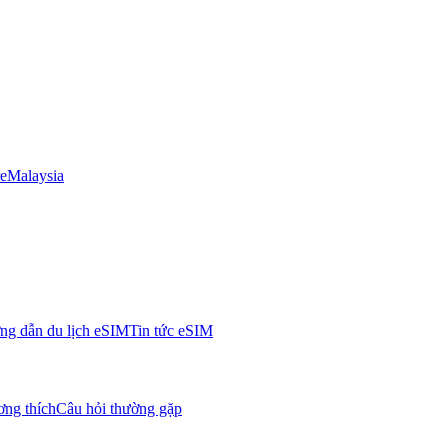
e
Malaysia
g dẫn du lịch eSIM
Tin tức eSIM
ơng thích
Câu hỏi thường gặp