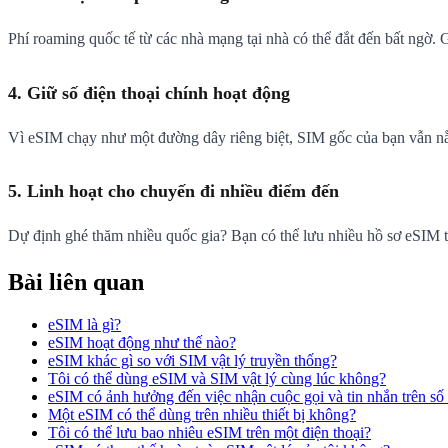
Phí roaming quốc tế từ các nhà mạng tại nhà có thể đắt đến bất ngờ.
4. Giữ số điện thoại chính hoạt động
Vì eSIM chạy như một đường dây riêng biệt, SIM gốc của bạn vẫn nằm
5. Linh hoạt cho chuyến đi nhiều điểm đến
Dự định ghé thăm nhiều quốc gia? Bạn có thể lưu nhiều hồ sơ eSIM trê
Bài liên quan
eSIM là gì?
eSIM hoạt động như thế nào?
eSIM khác gì so với SIM vật lý truyền thống?
Tôi có thể dùng eSIM và SIM vật lý cùng lúc không?
eSIM có ảnh hưởng đến việc nhận cuộc gọi và tin nhắn trên số
Một eSIM có thể dùng trên nhiều thiết bị không?
Tôi có thể lưu bao nhiêu eSIM trên một điện thoại?