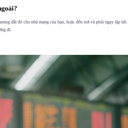
ngoài?
 roaming đắt đỏ cho nhà mạng của bạn, hoặc đến nơi và phải ngay lập t
ờng đi.