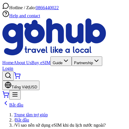
Hotline / Zalo:
0866440022
Help and contact
Home
About Us
Buy eSIM
Guide
Partnership
Login
Tiếng Việt
|
USD
Bắt đầu
Trung tâm trợ giúp
/
Bắt đầu
/
Vì sao nên sử dụng eSIM khi du lịch nước ngoài?