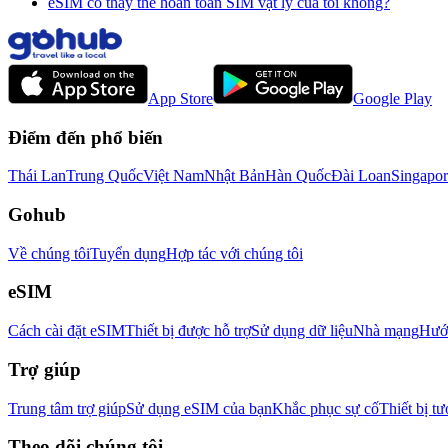
eSIM có thay thế hoàn toàn SIM vật lý của tôi không?
App Store
Google Play
Điểm đến phổ biến
Thái Lan
Trung Quốc
Việt Nam
Nhật Bản
Hàn Quốc
Đài Loan
Singapor
Gohub
Về chúng tôi
Tuyển dụng
Hợp tác với chúng tôi
eSIM
Cách cài đặt eSIM
Thiết bị được hỗ trợ
Sử dụng dữ liệu
Nhà mạng
Hướn
Trợ giúp
Trung tâm trợ giúp
Sử dụng eSIM của bạn
Khắc phục sự cố
Thiết bị tư
Theo dõi chúng tôi