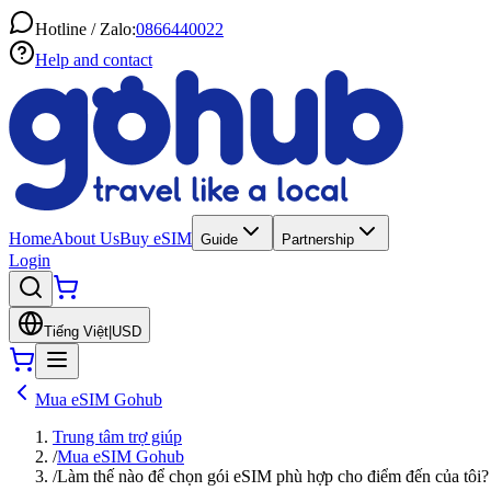
Hotline / Zalo:
0866440022
Help and contact
Home
About Us
Buy eSIM
Guide
Partnership
Login
Tiếng Việt
|
USD
Mua eSIM Gohub
Trung tâm trợ giúp
/
Mua eSIM Gohub
/
Làm thế nào để chọn gói eSIM phù hợp cho điểm đến của tôi?