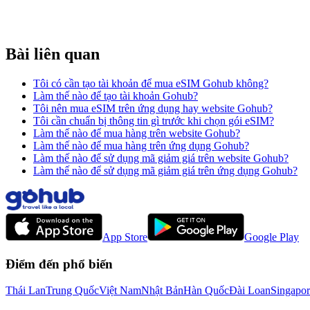
Bài liên quan
Tôi có cần tạo tài khoản để mua eSIM Gohub không?
Làm thế nào để tạo tài khoản Gohub?
Tôi nên mua eSIM trên ứng dụng hay website Gohub?
Tôi cần chuẩn bị thông tin gì trước khi chọn gói eSIM?
Làm thế nào để mua hàng trên website Gohub?
Làm thế nào để mua hàng trên ứng dụng Gohub?
Làm thế nào để sử dụng mã giảm giá trên website Gohub?
Làm thế nào để sử dụng mã giảm giá trên ứng dụng Gohub?
App Store
Google Play
Điểm đến phổ biến
Thái Lan
Trung Quốc
Việt Nam
Nhật Bản
Hàn Quốc
Đài Loan
Singapor