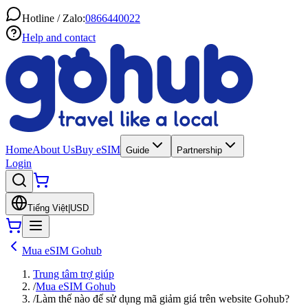
Hotline / Zalo:
0866440022
Help and contact
Home
About Us
Buy eSIM
Guide
Partnership
Login
Tiếng Việt
|
USD
Mua eSIM Gohub
Trung tâm trợ giúp
/
Mua eSIM Gohub
/
Làm thế nào để sử dụng mã giảm giá trên website Gohub?