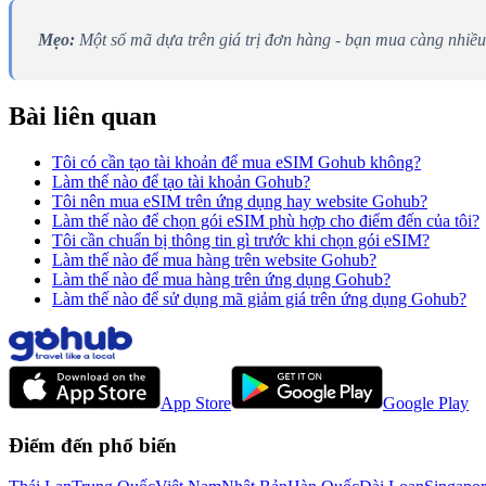
Mẹo:
Một số mã dựa trên giá trị đơn hàng - bạn mua càng nhiề
Bài liên quan
Tôi có cần tạo tài khoản để mua eSIM Gohub không?
Làm thế nào để tạo tài khoản Gohub?
Tôi nên mua eSIM trên ứng dụng hay website Gohub?
Làm thế nào để chọn gói eSIM phù hợp cho điểm đến của tôi?
Tôi cần chuẩn bị thông tin gì trước khi chọn gói eSIM?
Làm thế nào để mua hàng trên website Gohub?
Làm thế nào để mua hàng trên ứng dụng Gohub?
Làm thế nào để sử dụng mã giảm giá trên ứng dụng Gohub?
App Store
Google Play
Điểm đến phổ biến