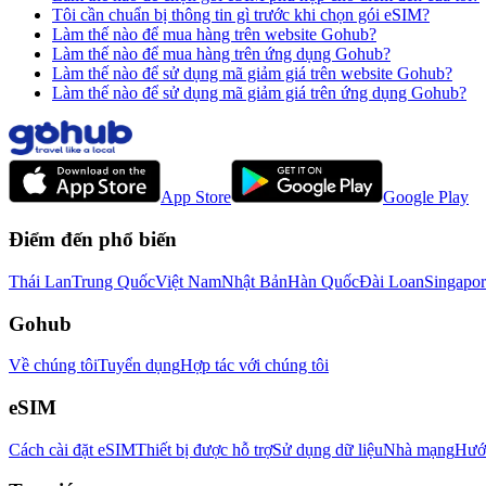
Tôi cần chuẩn bị thông tin gì trước khi chọn gói eSIM?
Làm thế nào để mua hàng trên website Gohub?
Làm thế nào để mua hàng trên ứng dụng Gohub?
Làm thế nào để sử dụng mã giảm giá trên website Gohub?
Làm thế nào để sử dụng mã giảm giá trên ứng dụng Gohub?
App Store
Google Play
Điểm đến phổ biến
Thái Lan
Trung Quốc
Việt Nam
Nhật Bản
Hàn Quốc
Đài Loan
Singapor
Gohub
Về chúng tôi
Tuyển dụng
Hợp tác với chúng tôi
eSIM
Cách cài đặt eSIM
Thiết bị được hỗ trợ
Sử dụng dữ liệu
Nhà mạng
Hướn