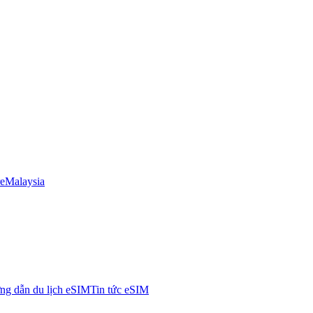
e
Malaysia
g dẫn du lịch eSIM
Tin tức eSIM