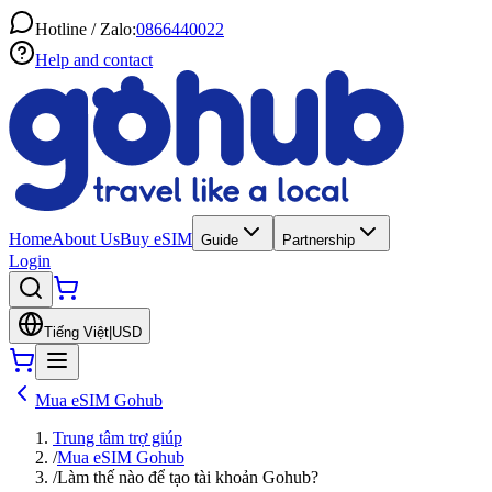
Hotline / Zalo:
0866440022
Help and contact
Home
About Us
Buy eSIM
Guide
Partnership
Login
Tiếng Việt
|
USD
Mua eSIM Gohub
Trung tâm trợ giúp
/
Mua eSIM Gohub
/
Làm thế nào để tạo tài khoản Gohub?