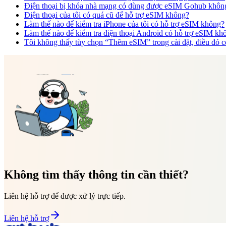
Điện thoại bị khóa nhà mạng có dùng được eSIM Gohub khôn
Điện thoại của tôi có quá cũ để hỗ trợ eSIM không?
Làm thế nào để kiểm tra iPhone của tôi có hỗ trợ eSIM không?
Làm thế nào để kiểm tra điện thoại Android có hỗ trợ eSIM kh
Tôi không thấy tùy chọn “Thêm eSIM” trong cài đặt, điều đó có
Không tìm thấy thông tin cần thiết?
Liên hệ hỗ trợ để được xử lý trực tiếp.
Liên hệ hỗ trợ