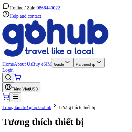
Hotline / Zalo:
0866440022
Help and contact
Home
About Us
Buy eSIM
Guide
Partnership
Login
Tiếng Việt
|
USD
Trung tâm trợ giúp Gohub
Tương thích thiết bị
Tương thích thiết bị