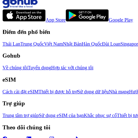
App Store
Google Play
Điểm đến phổ biến
Thái Lan
Trung Quốc
Việt Nam
Nhật Bản
Hàn Quốc
Đài Loan
Singapor
Gohub
Về chúng tôi
Tuyển dụng
Hợp tác với chúng tôi
eSIM
Cách cài đặt eSIM
Thiết bị được hỗ trợ
Sử dụng dữ liệu
Nhà mạng
Hướn
Trợ giúp
Trung tâm trợ giúp
Sử dụng eSIM của bạn
Khắc phục sự cố
Thiết bị tư
Theo dõi chúng tôi