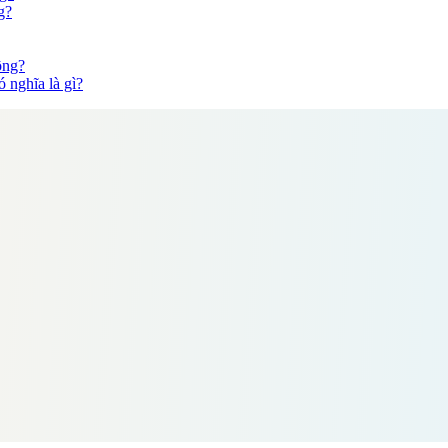
g?
ông?
 nghĩa là gì?