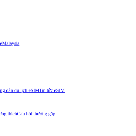
e
Malaysia
g dẫn du lịch eSIM
Tin tức eSIM
ơng thích
Câu hỏi thường gặp