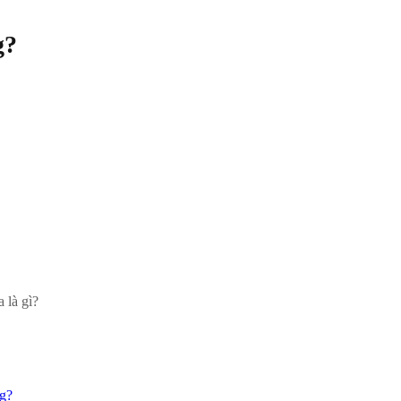
g?
 là gì?
ng?