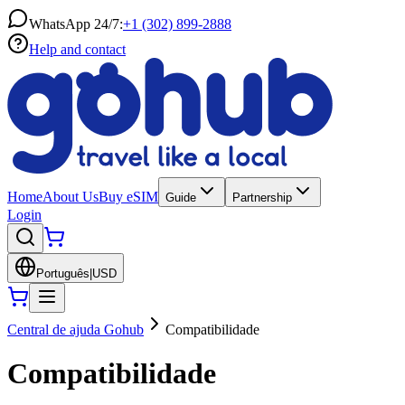
WhatsApp 24/7:
+1 (302) 899-2888
Help and contact
Home
About Us
Buy eSIM
Guide
Partnership
Login
Português
|
USD
Central de ajuda Gohub
Compatibilidade
Compatibilidade