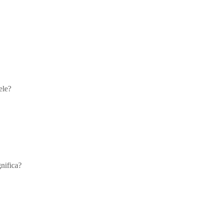
ele?
nifica?