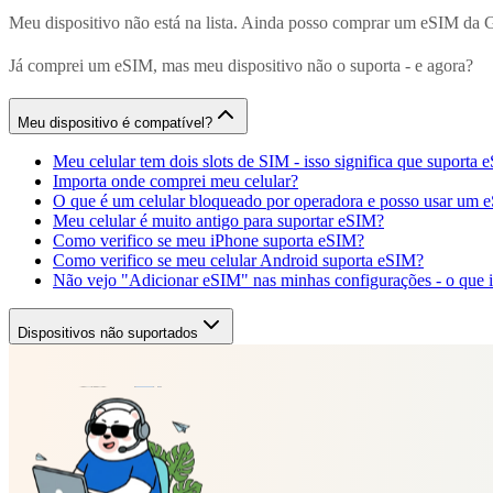
Meu dispositivo não está na lista. Ainda posso comprar um eSIM da
Já comprei um eSIM, mas meu dispositivo não o suporta - e agora?
Meu dispositivo é compatível?
Meu celular tem dois slots de SIM - isso significa que suporta
Importa onde comprei meu celular?
O que é um celular bloqueado por operadora e posso usar um 
Meu celular é muito antigo para suportar eSIM?
Como verifico se meu iPhone suporta eSIM?
Como verifico se meu celular Android suporta eSIM?
Não vejo "Adicionar eSIM" nas minhas configurações - o que is
Dispositivos não suportados