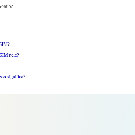
 Gohub?
 eSIM?
eSIM nele?
so significa?