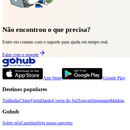
Não encontrou o que precisa?
Entre em contato com o suporte para ajuda em tempo real.
Falar com o suporte
App Store
Google Play
Destinos populares
Tailândia
China
Vietnã
Japão
Coreia do Sul
Taiwan
Singapura
Malásia
Gohub
Sobre nós
Carreiras
Seja nosso parceiro