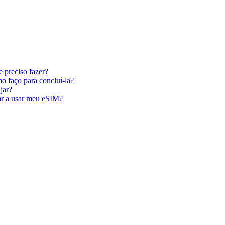
 preciso fazer?
o faço para concluí-la?
jar?
ar a usar meu eSIM?