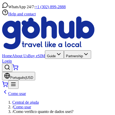
WhatsApp 24/7:
+1 (302) 899-2888
Help and contact
Home
About Us
Buy eSIM
Guide
Partnership
Login
Português
|
USD
Como usar
Central de ajuda
/
Como usar
/
Como verifico quanto de dados usei?