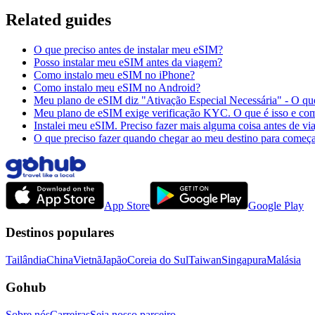
Related guides
O que preciso antes de instalar meu eSIM?
Posso instalar meu eSIM antes da viagem?
Como instalo meu eSIM no iPhone?
Como instalo meu eSIM no Android?
Meu plano de eSIM diz "Ativação Especial Necessária" - O que
Meu plano de eSIM exige verificação KYC. O que é isso e com
Instalei meu eSIM. Preciso fazer mais alguma coisa antes de via
O que preciso fazer quando chegar ao meu destino para começ
App Store
Google Play
Destinos populares
Tailândia
China
Vietnã
Japão
Coreia do Sul
Taiwan
Singapura
Malásia
Gohub
Sobre nós
Carreiras
Seja nosso parceiro