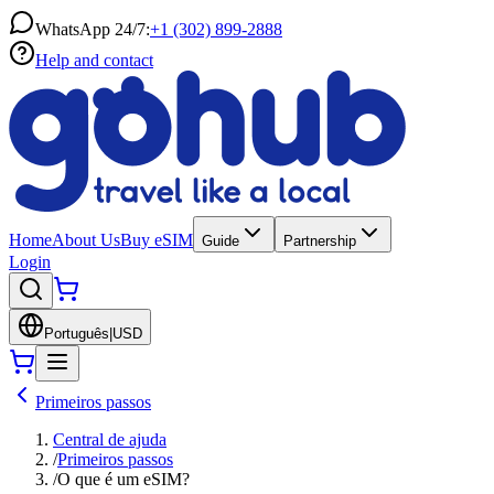
WhatsApp 24/7:
+1 (302) 899-2888
Help and contact
Home
About Us
Buy eSIM
Guide
Partnership
Login
Português
|
USD
Primeiros passos
Central de ajuda
/
Primeiros passos
/
O que é um eSIM?