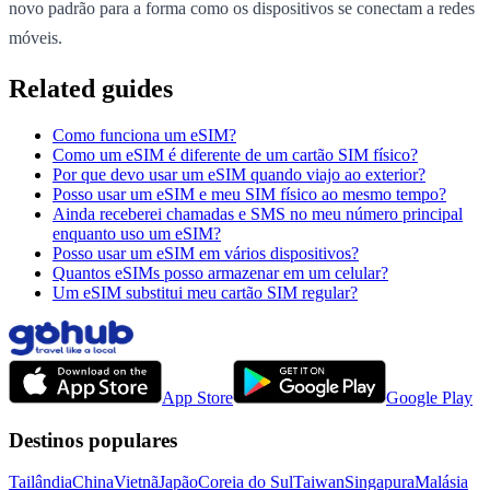
novo padrão para a forma como os dispositivos se conectam a redes
móveis.
Related guides
Como funciona um eSIM?
Como um eSIM é diferente de um cartão SIM físico?
Por que devo usar um eSIM quando viajo ao exterior?
Posso usar um eSIM e meu SIM físico ao mesmo tempo?
Ainda receberei chamadas e SMS no meu número principal
enquanto uso um eSIM?
Posso usar um eSIM em vários dispositivos?
Quantos eSIMs posso armazenar em um celular?
Um eSIM substitui meu cartão SIM regular?
App Store
Google Play
Destinos populares
Tailândia
China
Vietnã
Japão
Coreia do Sul
Taiwan
Singapura
Malásia