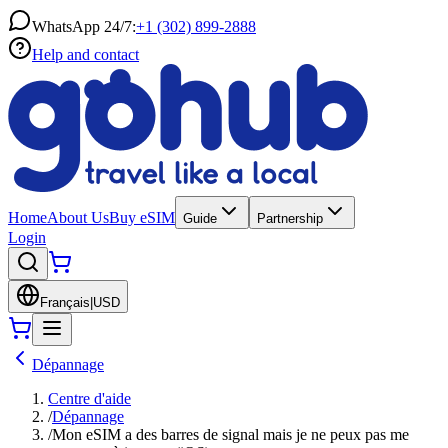
WhatsApp 24/7:
+1 (302) 899-2888
Help and contact
Home
About Us
Buy eSIM
Guide
Partnership
Login
Français
|
USD
Dépannage
Centre d'aide
/
Dépannage
/
Mon eSIM a des barres de signal mais je ne peux pas me