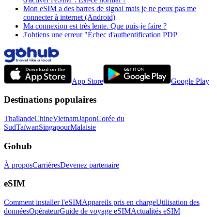
Mon eSIM a des barres de signal mais je ne peux pas me
connecter à internet (Android)
Ma connexion est très lente. Que puis-je faire ?
J'obtiens une erreur "Échec d'authentification PDP
App Store
Google Play
Destinations populaires
Thaïlande
Chine
Vietnam
Japon
Corée du
Sud
Taïwan
Singapour
Malaisie
Gohub
À propos
Carrières
Devenez partenaire
eSIM
Comment installer l'eSIM
Appareils pris en charge
Utilisation des
données
Opérateur
Guide de voyage eSIM
Actualités eSIM