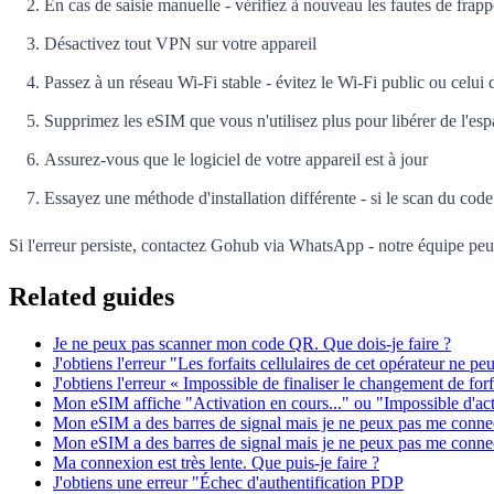
En cas de saisie manuelle - vérifiez à nouveau les fautes de frap
Désactivez tout VPN sur votre appareil
Passez à un réseau Wi-Fi stable - évitez le Wi-Fi public ou celui
Supprimez les eSIM que vous n'utilisez plus pour libérer de l'es
Assurez-vous que le logiciel de votre appareil est à jour
Essayez une méthode d'installation différente - si le scan du cod
Si l'erreur persiste, contactez Gohub via WhatsApp - notre équipe peut
Related guides
Je ne peux pas scanner mon code QR. Que dois-je faire ?
J'obtiens l'erreur "Les forfaits cellulaires de cet opérateur ne pe
J'obtiens l'erreur « Impossible de finaliser le changement de forfa
Mon eSIM affiche "Activation en cours..." ou "Impossible d'act
Mon eSIM a des barres de signal mais je ne peux pas me connec
Mon eSIM a des barres de signal mais je ne peux pas me connec
Ma connexion est très lente. Que puis-je faire ?
J'obtiens une erreur "Échec d'authentification PDP