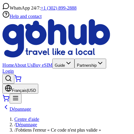
WhatsApp 24/7:
+1 (302) 899-2888
Help and contact
Home
About Us
Buy eSIM
Guide
Partnership
Login
Français
|
USD
Dépannage
Centre d'aide
/
Dépannage
/
J'obtiens l'erreur « Ce code n'est plus valide »