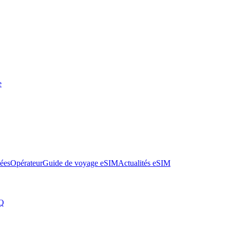
e
nées
Opérateur
Guide de voyage eSIM
Actualités eSIM
Q