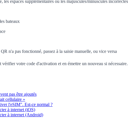
pe, les espaces supplémentaires ou les majuscules/minuscules incorrectes
 des bateaux
pace
e QR n'a pas fonctionné, passez à la saisie manuelle, ou vice versa
 vérifier votre code d'activation et en émettre un nouveau si nécessaire.
uvent pas être ajoutés
it cellulaire »
iver l'eSIM". Est-ce normal ?
ter à internet (iOS)
ter à internet (Android)