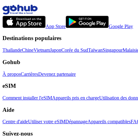
App Store
Google Play
Destinations populaires
Thaïlande
Chine
Vietnam
Japon
Corée du Sud
Taïwan
Singapour
Malaisi
Gohub
À propos
Carrières
Devenez partenaire
eSIM
Comment installer l'eSIM
Appareils pris en charge
Utilisation des don
Aide
Centre d'aide
Utiliser votre eSIM
Dépannage
Appareils compatibles
FA
Suivez-nous