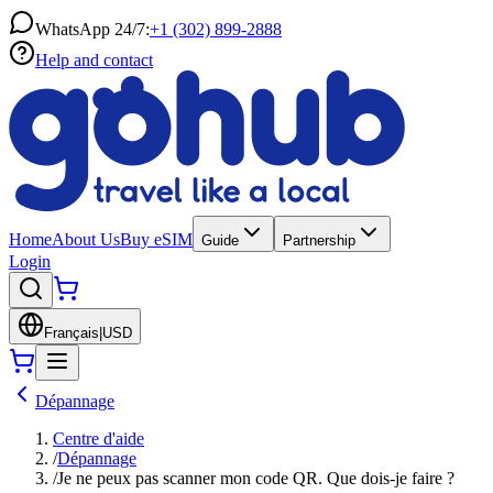
WhatsApp 24/7:
+1 (302) 899-2888
Help and contact
Home
About Us
Buy eSIM
Guide
Partnership
Login
Français
|
USD
Dépannage
Centre d'aide
/
Dépannage
/
Je ne peux pas scanner mon code QR. Que dois-je faire ?