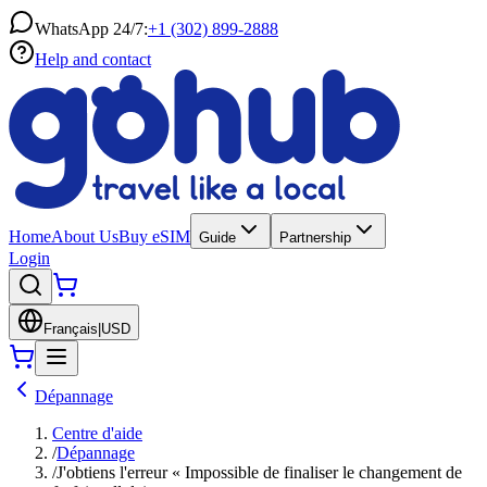
WhatsApp 24/7:
+1 (302) 899-2888
Help and contact
Home
About Us
Buy eSIM
Guide
Partnership
Login
Français
|
USD
Dépannage
Centre d'aide
/
Dépannage
/
J'obtiens l'erreur « Impossible de finaliser le changement de