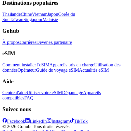
Destinations populaires
Thaïlande
Chine
Vietnam
Japon
Corée du
Sud
Taïwan
Singapour
Malaisie
Gohub
À propos
Carrières
Devenez partenaire
eSIM
Comment installer l'eSIM
Appareils pris en charge
Utilisation des
données
Opérateur
Guide de voyage eSIM
Actualités eSIM
Aide
Centre d'aide
Utiliser votre eSIM
Dépannage
Appareils
compatibles
FAQ
Suivez-nous
Facebook
LinkedIn
Instagram
TikTok
© 2026 Gohub. Tous droits réservés.