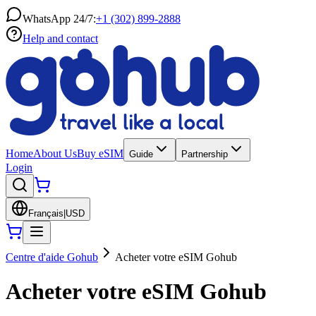
WhatsApp 24/7:
+1 (302) 899-2888
Help and contact
Home
About Us
Buy eSIM
Guide
Partnership
Login
Français
|
USD
Centre d'aide Gohub
Acheter votre eSIM Gohub
Acheter votre eSIM Gohub