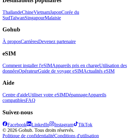
Destinations populaires
Thaïlande
Chine
Vietnam
Japon
Corée du
Sud
Taïwan
Singapour
Malaisie
Gohub
À propos
Carrières
Devenez partenaire
eSIM
Comment installer l'eSIM
Appareils pris en charge
Utilisation des
données
Opérateur
Guide de voyage eSIM
Actualités eSIM
Aide
Centre d'aide
Utiliser votre eSIM
Dépannage
Appareils
compatibles
FAQ
Suivez-nous
Facebook
LinkedIn
Instagram
TikTok
© 2026 Gohub. Tous droits réservés.
Politique de confidentialité
Conditions d'utilisation