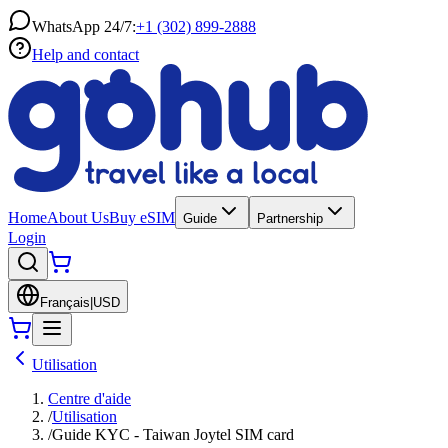
WhatsApp 24/7:
+1 (302) 899-2888
Help and contact
Home
About Us
Buy eSIM
Guide
Partnership
Login
Français
|
USD
Utilisation
Centre d'aide
/
Utilisation
/
Guide KYC - Taiwan Joytel SIM card