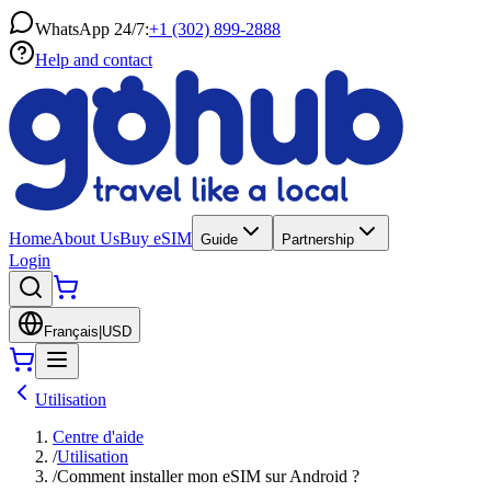
WhatsApp 24/7:
+1 (302) 899-2888
Help and contact
Home
About Us
Buy eSIM
Guide
Partnership
Login
Français
|
USD
Utilisation
Centre d'aide
/
Utilisation
/
Comment installer mon eSIM sur Android ?