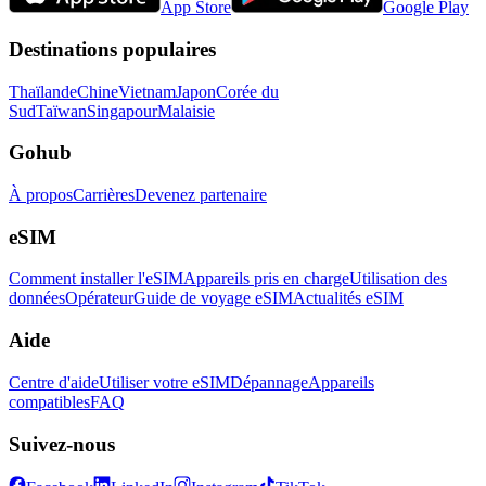
App Store
Google Play
Destinations populaires
Thaïlande
Chine
Vietnam
Japon
Corée du
Sud
Taïwan
Singapour
Malaisie
Gohub
À propos
Carrières
Devenez partenaire
eSIM
Comment installer l'eSIM
Appareils pris en charge
Utilisation des
données
Opérateur
Guide de voyage eSIM
Actualités eSIM
Aide
Centre d'aide
Utiliser votre eSIM
Dépannage
Appareils
compatibles
FAQ
Suivez-nous