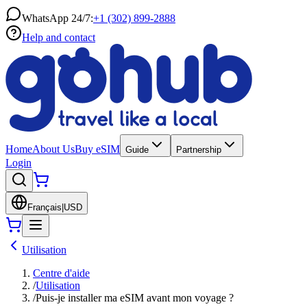
WhatsApp 24/7:
+1 (302) 899-2888
Help and contact
Home
About Us
Buy eSIM
Guide
Partnership
Login
Français
|
USD
Utilisation
Centre d'aide
/
Utilisation
/
Puis-je installer ma eSIM avant mon voyage ?