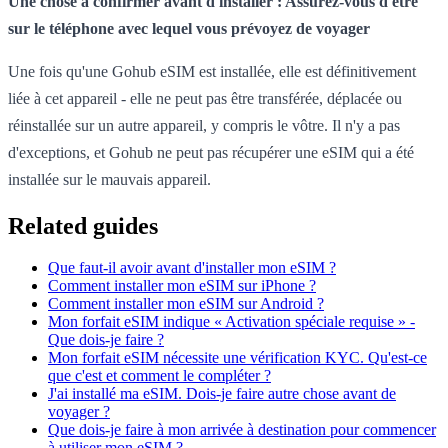
Une chose à confirmer avant d'installer : Assurez-vous d'être
sur le téléphone avec lequel vous prévoyez de voyager
Une fois qu'une Gohub eSIM est installée, elle est définitivement
liée à cet appareil - elle ne peut pas être transférée, déplacée ou
réinstallée sur un autre appareil, y compris le vôtre. Il n'y a pas
d'exceptions, et Gohub ne peut pas récupérer une eSIM qui a été
installée sur le mauvais appareil.
Related guides
Que faut-il avoir avant d'installer mon eSIM ?
Comment installer mon eSIM sur iPhone ?
Comment installer mon eSIM sur Android ?
Mon forfait eSIM indique « Activation spéciale requise » -
Que dois-je faire ?
Mon forfait eSIM nécessite une vérification KYC. Qu'est-ce
que c'est et comment le compléter ?
J'ai installé ma eSIM. Dois-je faire autre chose avant de
voyager ?
Que dois-je faire à mon arrivée à destination pour commencer
à utiliser mon eSIM ?