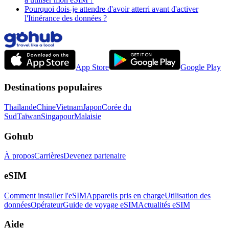
Pourquoi dois-je attendre d'avoir atterri avant d'activer
l'Itinérance des données ?
App Store
Google Play
Destinations populaires
Thaïlande
Chine
Vietnam
Japon
Corée du
Sud
Taïwan
Singapour
Malaisie
Gohub
À propos
Carrières
Devenez partenaire
eSIM
Comment installer l'eSIM
Appareils pris en charge
Utilisation des
données
Opérateur
Guide de voyage eSIM
Actualités eSIM
Aide