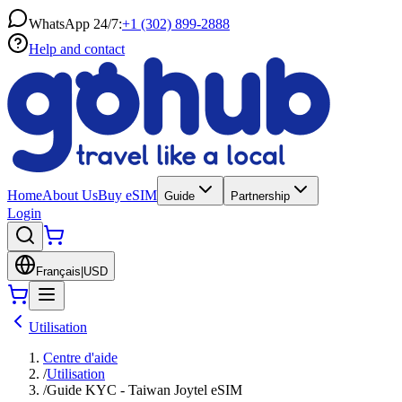
WhatsApp 24/7:
+1 (302) 899-2888
Help and contact
Home
About Us
Buy eSIM
Guide
Partnership
Login
Français
|
USD
Utilisation
Centre d'aide
/
Utilisation
/
Guide KYC - Taiwan Joytel eSIM