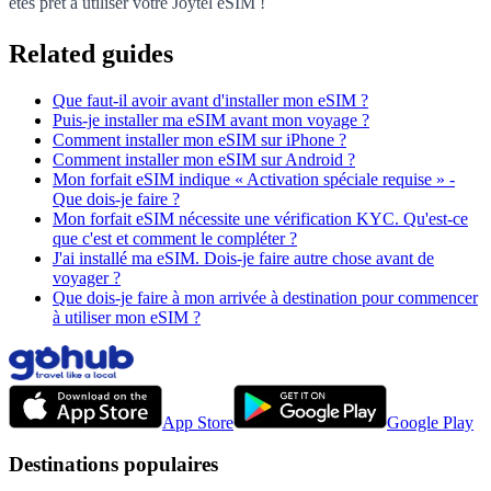
êtes prêt à utiliser votre Joytel eSIM !
Related guides
Que faut-il avoir avant d'installer mon eSIM ?
Puis-je installer ma eSIM avant mon voyage ?
Comment installer mon eSIM sur iPhone ?
Comment installer mon eSIM sur Android ?
Mon forfait eSIM indique « Activation spéciale requise » -
Que dois-je faire ?
Mon forfait eSIM nécessite une vérification KYC. Qu'est-ce
que c'est et comment le compléter ?
J'ai installé ma eSIM. Dois-je faire autre chose avant de
voyager ?
Que dois-je faire à mon arrivée à destination pour commencer
à utiliser mon eSIM ?
App Store
Google Play
Destinations populaires