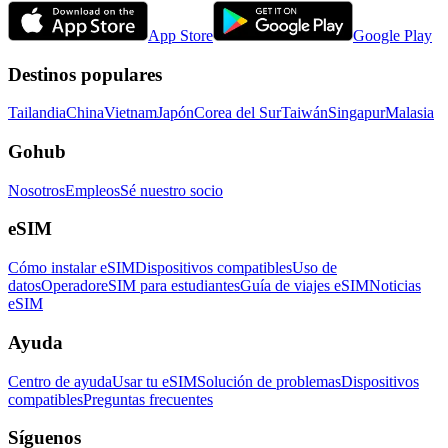
App Store
Google Play
Destinos populares
Tailandia
China
Vietnam
Japón
Corea del Sur
Taiwán
Singapur
Malasia
Gohub
Nosotros
Empleos
Sé nuestro socio
eSIM
Cómo instalar eSIM
Dispositivos compatibles
Uso de
datos
Operador
eSIM para estudiantes
Guía de viajes eSIM
Noticias
eSIM
Ayuda
Centro de ayuda
Usar tu eSIM
Solución de problemas
Dispositivos
compatibles
Preguntas frecuentes
Síguenos