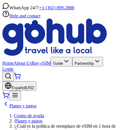
WhatsApp 24/7:
+1 (302) 899-2888
Help and contact
Home
About Us
Buy eSIM
Guide
Partnership
Login
Español
|
USD
Planes y pagos
Centro de ayuda
/
Planes y pagos
/
¿Cuál es la política de reemplazo de eSIM en 1 hora de