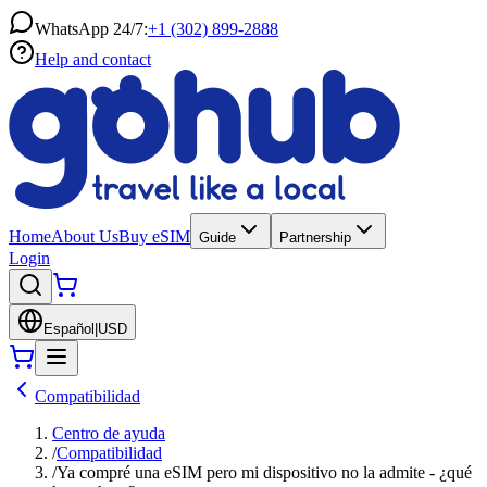
WhatsApp 24/7:
+1 (302) 899-2888
Help and contact
Home
About Us
Buy eSIM
Guide
Partnership
Login
Español
|
USD
Compatibilidad
Centro de ayuda
/
Compatibilidad
/
Ya compré una eSIM pero mi dispositivo no la admite - ¿qué