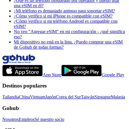
¿Qué es un teléfono bloqueado por operador y puedo usar
una eSIM en él?
¿Mi teléfono es demasiado antiguo para soportar eSIM?
¿Cómo verifico si mi iPhone es compatible con eSIM?
¿Cómo verifico si mi teléfono Android es compatible con
eSIM?
No veo "Agregar eSIM" en mi configuración - ¿qué significa
eso?
Mi dispositivo no está en la lista. ¿Puedo comprar una eSIM
de Gohub de todas formas?
App Store
Google Play
Destinos populares
Tailandia
China
Vietnam
Japón
Corea del Sur
Taiwán
Singapur
Malasia
Gohub
Nosotros
Empleos
Sé nuestro socio