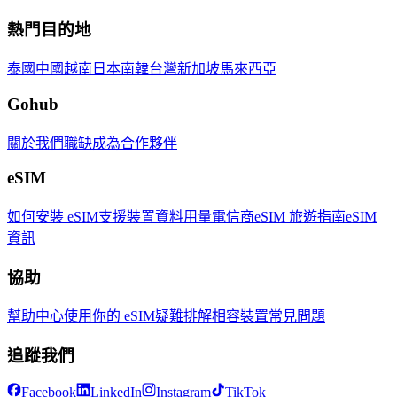
熱門目的地
泰國
中國
越南
日本
南韓
台灣
新加坡
馬來西亞
Gohub
關於我們
職缺
成為合作夥伴
eSIM
如何安裝 eSIM
支援裝置
資料用量
電信商
eSIM 旅遊指南
eSIM
資訊
協助
幫助中心
使用你的 eSIM
疑難排解
相容裝置
常見問題
追蹤我們
Facebook
LinkedIn
Instagram
TikTok