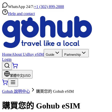
WhatsApp 24/7:
+1 (302) 899-2888
Help and contact
Home
About Us
Buy eSIM
Guide
Partnership
Login
繁體中文
|
USD
Gohub 說明中心
購買您的 Gohub eSIM
購買您的 Gohub eSIM