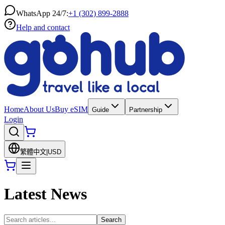
WhatsApp 24/7:
+1 (302) 899-2888
Help and contact
Home
About Us
Buy eSIM
Guide
Partnership
Login
繁體中文
|
USD
Latest News
Search