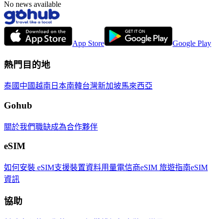
No news available
App Store
Google Play
熱門目的地
泰國
中國
越南
日本
南韓
台灣
新加坡
馬來西亞
Gohub
關於我們
職缺
成為合作夥伴
eSIM
如何安裝 eSIM
支援裝置
資料用量
電信商
eSIM 旅遊指南
eSIM
資訊
協助