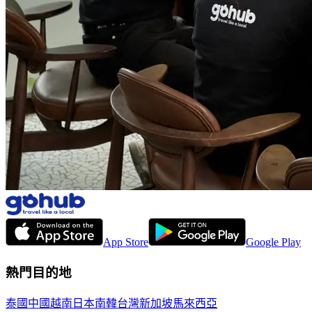
App Store
Google Play
熱門目的地
泰國
中國
越南
日本
南韓
台灣
新加坡
馬來西亞