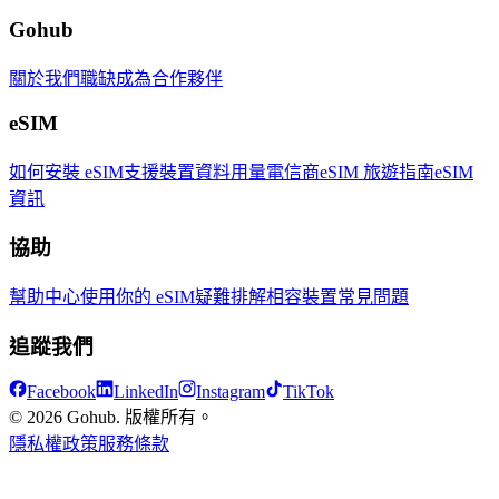
Gohub
關於我們
職缺
成為合作夥伴
eSIM
如何安裝 eSIM
支援裝置
資料用量
電信商
eSIM 旅遊指南
eSIM
資訊
協助
幫助中心
使用你的 eSIM
疑難排解
相容裝置
常見問題
追蹤我們
Facebook
LinkedIn
Instagram
TikTok
© 2026 Gohub. 版權所有。
隱私權政策
服務條款