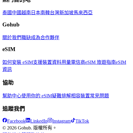
泰國
中國
越南
日本
南韓
台灣
新加坡
馬來西亞
Gohub
關於我們
職缺
成為合作夥伴
eSIM
如何安裝 eSIM
支援裝置
資料用量
電信商
eSIM 旅遊指南
eSIM
資訊
協助
幫助中心
使用你的 eSIM
疑難排解
相容裝置
常見問題
追蹤我們
Facebook
LinkedIn
Instagram
TikTok
© 2026 Gohub. 版權所有。