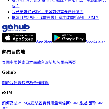
我的 eSIM 方案需要 KYC 驗證。這是什麼？我該如何完
成？
我已安裝好 eSIM。出發前還需要做什麼？
抵達目的地後，我需要做什麼才能開始使用 eSIM？
App Store
Google Play
熱門目的地
泰國
中國
越南
日本
南韓
台灣
新加坡
馬來西亞
Gohub
關於我們
職缺
成為合作夥伴
eSIM
如何安裝 eSIM
支援裝置
資料用量
電信商
eSIM 旅遊指南
eSIM
資訊