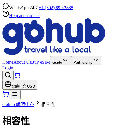
WhatsApp 24/7:
+1 (302) 899-2888
Help and contact
Home
About Us
Buy eSIM
Guide
Partnership
Login
繁體中文
|
USD
Gohub 說明中心
相容性
相容性