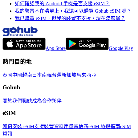
如何確認我的 Android 手機是否支援 eSIM？
我的裝置不在清單上，我還可以購買 Gohub eSIM 嗎？
我已購買 eSIM，但我的裝置不支援，現在怎麼辦？
App Store
Google Play
熱門目的地
泰國
中國
越南
日本
南韓
台灣
新加坡
馬來西亞
Gohub
關於我們
職缺
成為合作夥伴
eSIM
如何安裝 eSIM
支援裝置
資料用量
電信商
eSIM 旅遊指南
eSIM
資訊