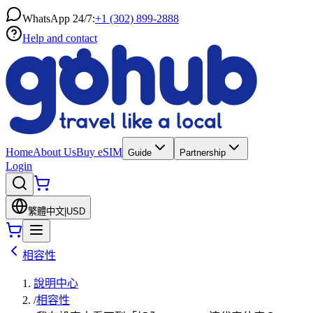
WhatsApp 24/7:
+1 (302) 899-2888
Help and contact
Home
About Us
Buy eSIM
Guide
Partnership
Login
繁體中文
|
USD
相容性
說明中心
/
相容性