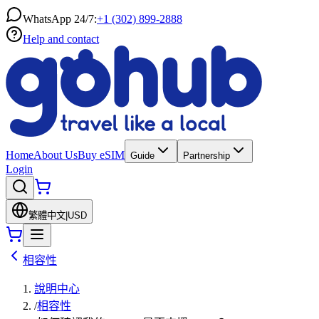
WhatsApp 24/7:
+1 (302) 899-2888
Help and contact
Home
About Us
Buy eSIM
Guide
Partnership
Login
繁體中文
|
USD
相容性
說明中心
/
相容性