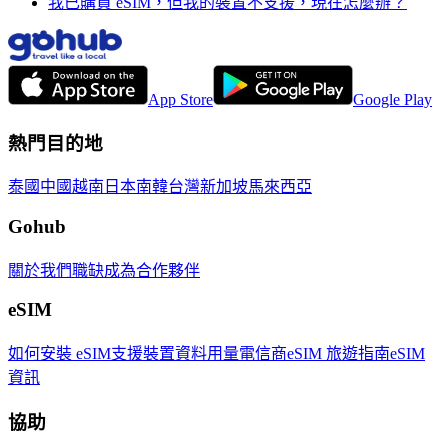
我已購買 eSIM，但我的裝置不支援，現在怎麼辦？
App Store
Google Play
熱門目的地
泰國
中國
越南
日本
南韓
台灣
新加坡
馬來西亞
Gohub
關於我們
職缺
成為合作夥伴
eSIM
如何安裝 eSIM
支援裝置
資料用量
電信商
eSIM 旅遊指南
eSIM
資訊
協助