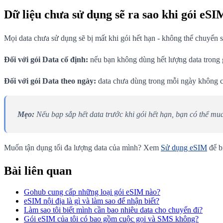
Dữ liệu chưa sử dụng sẽ ra sao khi gói eSI
Mọi data chưa sử dụng sẽ bị mất khi gói hết hạn - không thể chuyển
Đối với gói Data cố định:
nếu bạn không dùng hết lượng data trong gó
Đối với gói Data theo ngày:
data chưa dùng trong mỗi ngày không ch
Mẹo:
Nếu bạp sắp hết data trước khi gói hết hạn, bạn có thể mu
Muốn tận dụng tối đa lượng data của mình? Xem
Sử dụng eSIM
để bi
Bài liên quan
Gohub cung cấp những loại gói eSIM nào?
eSIM nội địa là gì và làm sao để nhận biết?
Làm sao tôi biết mình cần bao nhiêu data cho chuyến đi?
Gói eSIM của tôi có bao gồm cuộc gọi và SMS không?