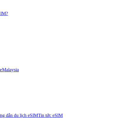
eSIM?
e
Malaysia
g dẫn du lịch eSIM
Tin tức eSIM