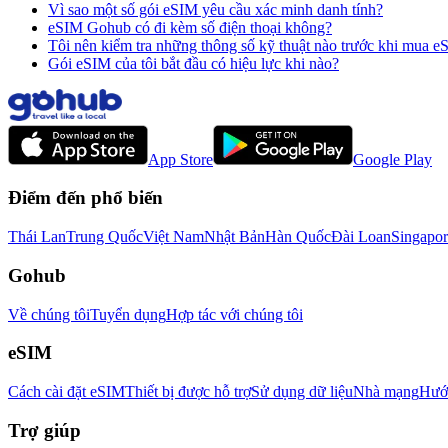
Vì sao một số gói eSIM yêu cầu xác minh danh tính?
eSIM Gohub có đi kèm số điện thoại không?
Tôi nên kiểm tra những thông số kỹ thuật nào trước khi mua 
Gói eSIM của tôi bắt đầu có hiệu lực khi nào?
App Store
Google Play
Điểm đến phổ biến
Thái Lan
Trung Quốc
Việt Nam
Nhật Bản
Hàn Quốc
Đài Loan
Singapor
Gohub
Về chúng tôi
Tuyển dụng
Hợp tác với chúng tôi
eSIM
Cách cài đặt eSIM
Thiết bị được hỗ trợ
Sử dụng dữ liệu
Nhà mạng
Hướn
Trợ giúp