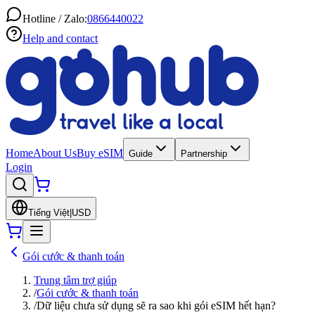
Hotline / Zalo:
0866440022
Help and contact
Home
About Us
Buy eSIM
Guide
Partnership
Login
Tiếng Việt
|
USD
Gói cước & thanh toán
Trung tâm trợ giúp
/
Gói cước & thanh toán
/
Dữ liệu chưa sử dụng sẽ ra sao khi gói eSIM hết hạn?