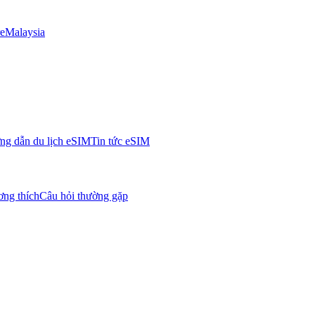
e
Malaysia
g dẫn du lịch eSIM
Tin tức eSIM
ơng thích
Câu hỏi thường gặp