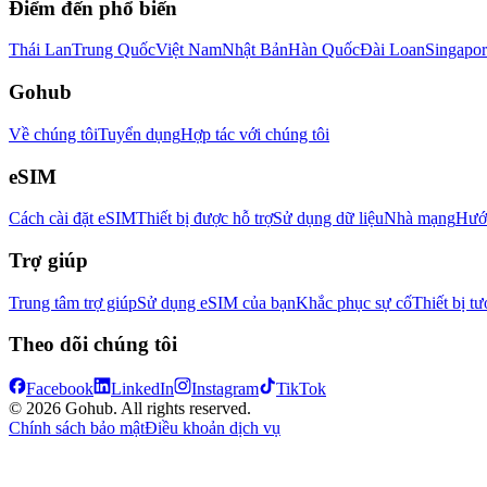
Điểm đến phổ biến
Thái Lan
Trung Quốc
Việt Nam
Nhật Bản
Hàn Quốc
Đài Loan
Singapor
Gohub
Về chúng tôi
Tuyển dụng
Hợp tác với chúng tôi
eSIM
Cách cài đặt eSIM
Thiết bị được hỗ trợ
Sử dụng dữ liệu
Nhà mạng
Hướn
Trợ giúp
Trung tâm trợ giúp
Sử dụng eSIM của bạn
Khắc phục sự cố
Thiết bị tư
Theo dõi chúng tôi
Facebook
LinkedIn
Instagram
TikTok
© 2026 Gohub. All rights reserved.
Chính sách bảo mật
Điều khoản dịch vụ