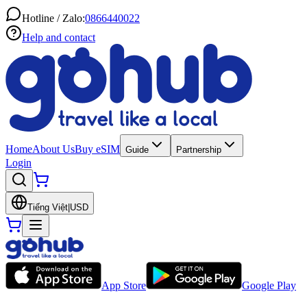
Hotline / Zalo:
0866440022
Help and contact
Home
About Us
Buy eSIM
Guide
Partnership
Login
Tiếng Việt
|
USD
App Store
Google Play