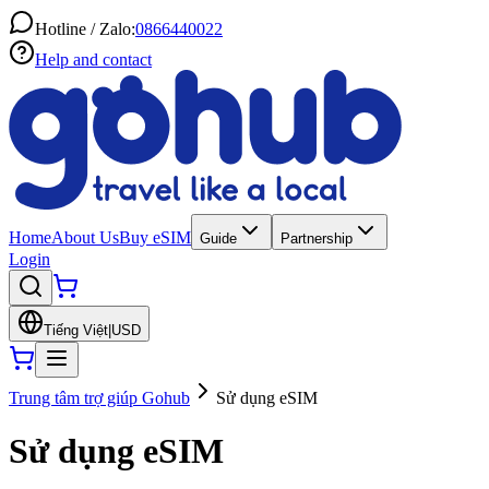
Hotline / Zalo:
0866440022
Help and contact
Home
About Us
Buy eSIM
Guide
Partnership
Login
Tiếng Việt
|
USD
Trung tâm trợ giúp Gohub
Sử dụng eSIM
Sử dụng eSIM