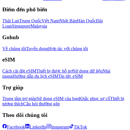
Điểm đến phổ biến
Thái Lan
Trung Quốc
Việt Nam
Nhật Bản
Hàn Quốc
Đài
Loan
Singapore
Malaysia
Gohub
Về chúng tôi
Tuyển dụng
Hợp tác với chúng tôi
eSIM
Cách cài đặt eSIM
Thiết bị được hỗ trợ
Sử dụng dữ liệu
Nhà
mạng
Hướng dẫn du lịch eSIM
Tin tức eSIM
Trợ giúp
Trung tâm trợ giúp
Sử dụng eSIM của bạn
Khắc phục sự cố
Thiết bị
tương thích
Câu hỏi thường gặp
Theo dõi chúng tôi
Facebook
LinkedIn
Instagram
TikTok