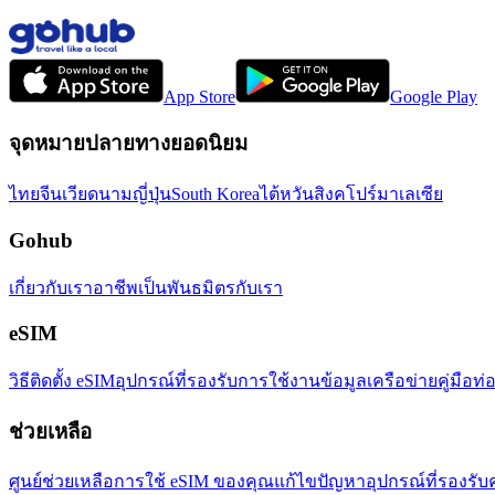
App Store
Google Play
จุดหมายปลายทางยอดนิยม
ไทย
จีน
เวียดนาม
ญี่ปุ่น
South Korea
ไต้หวัน
สิงคโปร์
มาเลเซีย
Gohub
เกี่ยวกับเรา
อาชีพ
เป็นพันธมิตรกับเรา
eSIM
วิธีติดตั้ง eSIM
อุปกรณ์ที่รองรับ
การใช้งานข้อมูล
เครือข่าย
คู่มือท่
ช่วยเหลือ
ศูนย์ช่วยเหลือ
การใช้ eSIM ของคุณ
แก้ไขปัญหา
อุปกรณ์ที่รองรับ