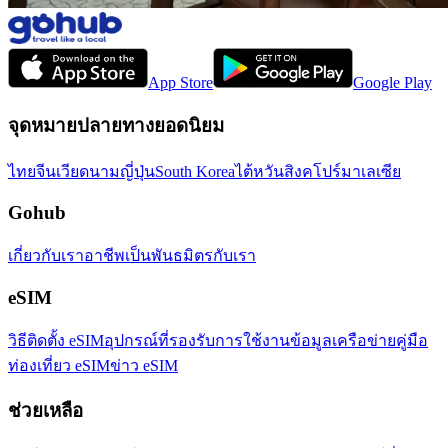
App Store
Google Play
จุดหมายปลายทางยอดนิยม
ไทย
จีน
เวียดนาม
ญี่ปุ่น
South Korea
ไต้หวัน
สิงคโปร์
มาเลเซีย
Gohub
เกี่ยวกับเรา
อาชีพ
เป็นพันธมิตรกับเรา
eSIM
วิธีติดตั้ง eSIM
อุปกรณ์ที่รองรับ
การใช้งานข้อมูล
เครือข่าย
คู่มือ
ท่องเที่ยว eSIM
ข่าว eSIM
ช่วยเหลือ