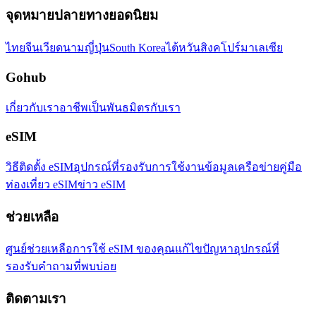
จุดหมายปลายทางยอดนิยม
ไทย
จีน
เวียดนาม
ญี่ปุ่น
South Korea
ไต้หวัน
สิงคโปร์
มาเลเซีย
Gohub
เกี่ยวกับเรา
อาชีพ
เป็นพันธมิตรกับเรา
eSIM
วิธีติดตั้ง eSIM
อุปกรณ์ที่รองรับ
การใช้งานข้อมูล
เครือข่าย
คู่มือ
ท่องเที่ยว eSIM
ข่าว eSIM
ช่วยเหลือ
ศูนย์ช่วยเหลือ
การใช้ eSIM ของคุณ
แก้ไขปัญหา
อุปกรณ์ที่
รองรับ
คำถามที่พบบ่อย
ติดตามเรา