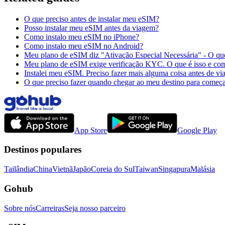
O que preciso antes de instalar meu eSIM?
Posso instalar meu eSIM antes da viagem?
Como instalo meu eSIM no iPhone?
Como instalo meu eSIM no Android?
Meu plano de eSIM diz "Ativação Especial Necessária" - O que
Meu plano de eSIM exige verificação KYC. O que é isso e com
Instalei meu eSIM. Preciso fazer mais alguma coisa antes de via
O que preciso fazer quando chegar ao meu destino para começ
App Store
Google Play
Destinos populares
Tailândia
China
Vietnã
Japão
Coreia do Sul
Taiwan
Singapura
Malásia
Gohub
Sobre nós
Carreiras
Seja nosso parceiro