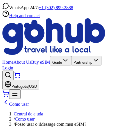
WhatsApp 24/7:
+1 (302) 899-2888
Help and contact
Home
About Us
Buy eSIM
Guide
Partnership
Login
Português
|
USD
Como usar
Central de ajuda
/
Como usar
/
Posso usar o iMessage com meu eSIM?