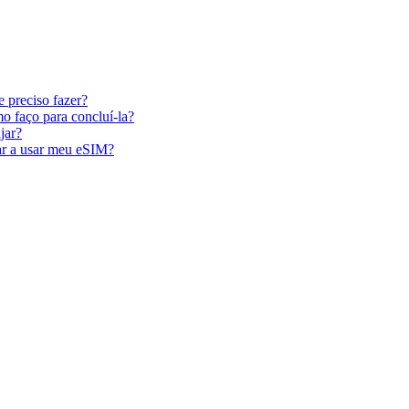
 preciso fazer?
o faço para concluí-la?
jar?
ar a usar meu eSIM?