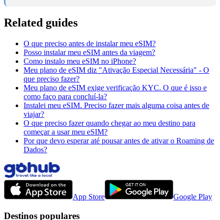
Related guides
O que preciso antes de instalar meu eSIM?
Posso instalar meu eSIM antes da viagem?
Como instalo meu eSIM no iPhone?
Meu plano de eSIM diz "Ativação Especial Necessária" - O
que preciso fazer?
Meu plano de eSIM exige verificação KYC. O que é isso e
como faço para concluí-la?
Instalei meu eSIM. Preciso fazer mais alguma coisa antes de
viajar?
O que preciso fazer quando chegar ao meu destino para
começar a usar meu eSIM?
Por que devo esperar até pousar antes de ativar o Roaming de
Dados?
App Store
Google Play
Destinos populares