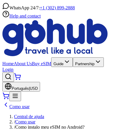
WhatsApp 24/7:
+1 (302) 899-2888
Help and contact
Home
About Us
Buy eSIM
Guide
Partnership
Login
Português
|
USD
Como usar
Central de ajuda
/
Como usar
/
Como instalo meu eSIM no Android?