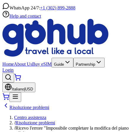
WhatsApp 24/7:
+1 (302) 899-2888
Help and contact
Home
About Us
Buy eSIM
Guide
Partnership
Login
Italiano
|
USD
Risoluzione problemi
Centro assistenza
/
Risoluzione problemi
/
Ricevo l'errore "Impossibile completare la modifica del piano