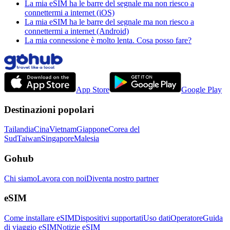
La mia eSIM ha le barre del segnale ma non riesco a
connettermi a internet (iOS)
La mia eSIM ha le barre del segnale ma non riesco a
connettermi a internet (Android)
La mia connessione è molto lenta. Cosa posso fare?
App Store
Google Play
Destinazioni popolari
Tailandia
Cina
Vietnam
Giappone
Corea del
Sud
Taiwan
Singapore
Malesia
Gohub
Chi siamo
Lavora con noi
Diventa nostro partner
eSIM
Come installare eSIM
Dispositivi supportati
Uso dati
Operatore
Guida
di viaggio eSIM
Notizie eSIM