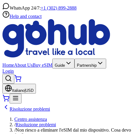
WhatsApp 24/7:
+1 (302) 899-2888
Help and contact
Home
About Us
Buy eSIM
Guide
Partnership
Login
Italiano
|
USD
Risoluzione problemi
Centro assistenza
/
Risoluzione problemi
/
Non riesco a eliminare l'eSIM dal mio dispositivo. Cosa devo