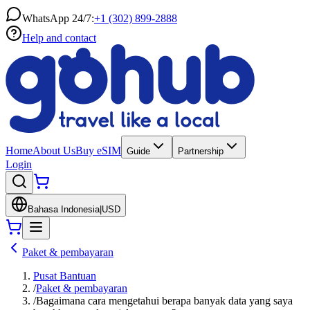
WhatsApp 24/7:
+1 (302) 899-2888
Help and contact
Home
About Us
Buy eSIM
Guide
Partnership
Login
Bahasa Indonesia
|
USD
Paket & pembayaran
Pusat Bantuan
/
Paket & pembayaran
/
Bagaimana cara mengetahui berapa banyak data yang saya