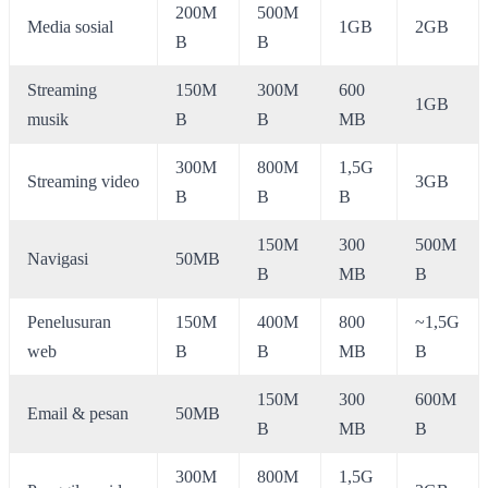
200M
500M
Media sosial
1GB
2GB
B
B
Streaming
150M
300M
600
1GB
musik
B
B
MB
300M
800M
1,5G
Streaming video
3GB
B
B
B
150M
300
500M
Navigasi
50MB
B
MB
B
Penelusuran
150M
400M
800
~1,5G
web
B
B
MB
B
150M
300
600M
Email & pesan
50MB
B
MB
B
300M
800M
1,5G