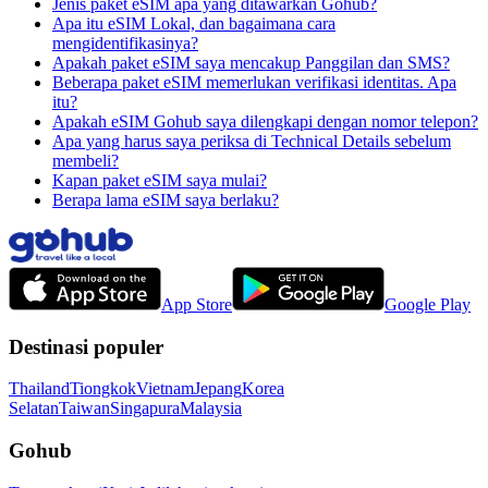
Jenis paket eSIM apa yang ditawarkan Gohub?
Apa itu eSIM Lokal, dan bagaimana cara
mengidentifikasinya?
Apakah paket eSIM saya mencakup Panggilan dan SMS?
Beberapa paket eSIM memerlukan verifikasi identitas. Apa
itu?
Apakah eSIM Gohub saya dilengkapi dengan nomor telepon?
Apa yang harus saya periksa di Technical Details sebelum
membeli?
Kapan paket eSIM saya mulai?
Berapa lama eSIM saya berlaku?
App Store
Google Play
Destinasi populer
Thailand
Tiongkok
Vietnam
Jepang
Korea
Selatan
Taiwan
Singapura
Malaysia
Gohub