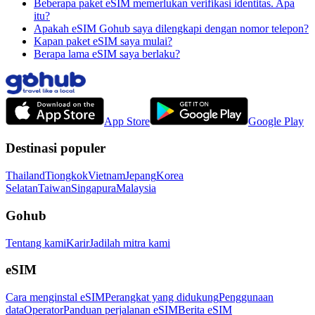
Beberapa paket eSIM memerlukan verifikasi identitas. Apa
itu?
Apakah eSIM Gohub saya dilengkapi dengan nomor telepon?
Kapan paket eSIM saya mulai?
Berapa lama eSIM saya berlaku?
App Store
Google Play
Destinasi populer
Thailand
Tiongkok
Vietnam
Jepang
Korea
Selatan
Taiwan
Singapura
Malaysia
Gohub
Tentang kami
Karir
Jadilah mitra kami
eSIM
Cara menginstal eSIM
Perangkat yang didukung
Penggunaan
data
Operator
Panduan perjalanan eSIM
Berita eSIM