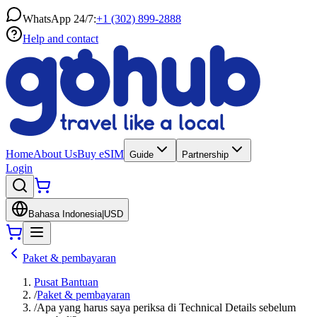
WhatsApp 24/7:
+1 (302) 899-2888
Help and contact
Home
About Us
Buy eSIM
Guide
Partnership
Login
Bahasa Indonesia
|
USD
Paket & pembayaran
Pusat Bantuan
/
Paket & pembayaran
/
Apa yang harus saya periksa di Technical Details sebelum