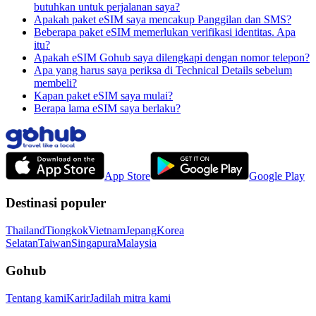
butuhkan untuk perjalanan saya?
Apakah paket eSIM saya mencakup Panggilan dan SMS?
Beberapa paket eSIM memerlukan verifikasi identitas. Apa
itu?
Apakah eSIM Gohub saya dilengkapi dengan nomor telepon?
Apa yang harus saya periksa di Technical Details sebelum
membeli?
Kapan paket eSIM saya mulai?
Berapa lama eSIM saya berlaku?
App Store
Google Play
Destinasi populer
Thailand
Tiongkok
Vietnam
Jepang
Korea
Selatan
Taiwan
Singapura
Malaysia
Gohub
Tentang kami
Karir
Jadilah mitra kami