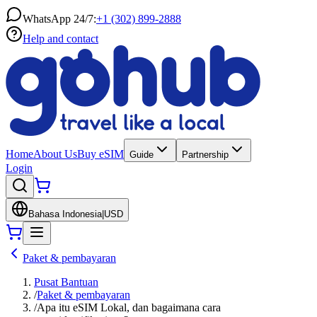
WhatsApp 24/7:
+1 (302) 899-2888
Help and contact
Home
About Us
Buy eSIM
Guide
Partnership
Login
Bahasa Indonesia
|
USD
Paket & pembayaran
Pusat Bantuan
/
Paket & pembayaran
/
Apa itu eSIM Lokal, dan bagaimana cara