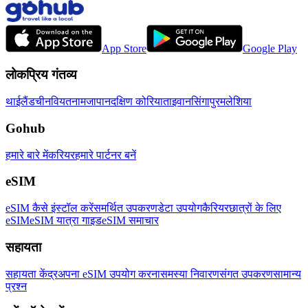
App Store
Google Play
लोकप्रिय गंतव्य
थाईलैंड
चीन
वियतनाम
जापान
दक्षिण कोरिया
ताइवान
सिंगापुर
मलेशिया
Gohub
हमारे बारे में
करियर
हमारे पार्टनर बनें
eSIM
eSIM कैसे इंस्टॉल करें
समर्थित उपकरण
डेटा उपयोग
कैरियर
छात्रों के लिए
eSIM
eSIM यात्रा गाइड
eSIM समाचार
सहायता
सहायता केंद्र
अपना eSIM उपयोग करना
समस्या निवारण
संगत उपकरण
सामान्य
प्रश्न