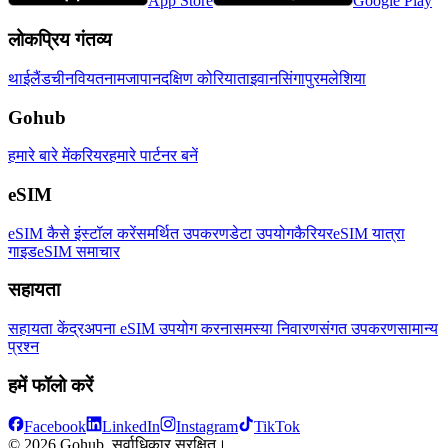
App Store
Google Play
लोकप्रिय गंतव्य
थाईलैंड
चीन
वियतनाम
जापान
दक्षिण कोरिया
ताइवान
सिंगापुर
मलेशिया
Gohub
हमारे बारे में
करियर
हमारे पार्टनर बनें
eSIM
eSIM कैसे इंस्टॉल करें
समर्थित उपकरण
डेटा उपयोग
कैरियर
eSIM यात्रा
गाइड
eSIM समाचार
सहायता
सहायता केंद्र
अपना eSIM उपयोग करना
समस्या निवारण
संगत उपकरण
सामान्य
प्रश्न
हमें फॉलो करें
Facebook
LinkedIn
Instagram
TikTok
© 2026 Gohub. सर्वाधिकार सुरक्षित।