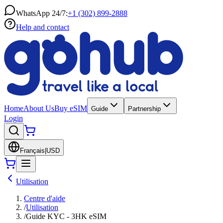
WhatsApp 24/7:
+1 (302) 899-2888
Help and contact
Home
About Us
Buy eSIM
Guide
Partnership
Login
Français
|
USD
Utilisation
Centre d'aide
/
Utilisation
/
Guide KYC - 3HK eSIM