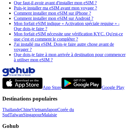
Que faut-il avoir avant d'installer mon eSIM ?
Puis-je installer ma eSIM avant mon voyage ?
Comment installer mon eSIM sur iPhone ?
Comment installer mon eSIM sur Android ?
Mon forfait eSIM indique « Activation spéciale requise » -
Que dois-je faire ?
Mon forfait eSIM nécessite une vérification KYC. Qu'est-ce
que c'est et comment le compléter ?
J'ai installé ma eSIM. Dois-je faire autre chose avant de
voyager ?
Que dois-je faire à mon arrivée à destination pour commencer
à utiliser mon eSIM ?
App Store
Google Play
Destinations populaires
Thaïlande
Chine
Vietnam
Japon
Corée du
Sud
Taïwan
Singapour
Malaisie
Gohub