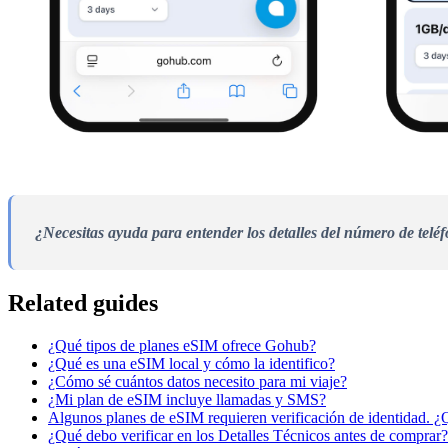
¿Necesitas ayuda para entender los detalles del número de telé
Related guides
¿Qué tipos de planes eSIM ofrece Gohub?
¿Qué es una eSIM local y cómo la identifico?
¿Cómo sé cuántos datos necesito para mi viaje?
¿Mi plan de eSIM incluye llamadas y SMS?
Algunos planes de eSIM requieren verificación de identidad. ¿
¿Qué debo verificar en los Detalles Técnicos antes de comprar?