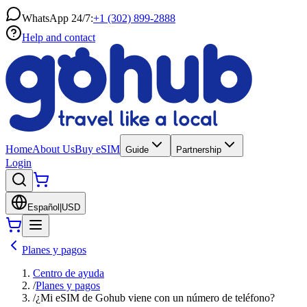
WhatsApp 24/7:
+1 (302) 899-2888
Help and contact
Home
About Us
Buy eSIM
Guide
Partnership
Login
Español
|
USD
Planes y pagos
Centro de ayuda
/
Planes y pagos
/
¿Mi eSIM de Gohub viene con un número de teléfono?