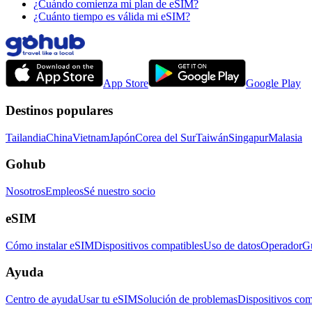
¿Cuándo comienza mi plan de eSIM?
¿Cuánto tiempo es válida mi eSIM?
App Store
Google Play
Destinos populares
Tailandia
China
Vietnam
Japón
Corea del Sur
Taiwán
Singapur
Malasia
Gohub
Nosotros
Empleos
Sé nuestro socio
eSIM
Cómo instalar eSIM
Dispositivos compatibles
Uso de datos
Operador
Gu
Ayuda
Centro de ayuda
Usar tu eSIM
Solución de problemas
Dispositivos com