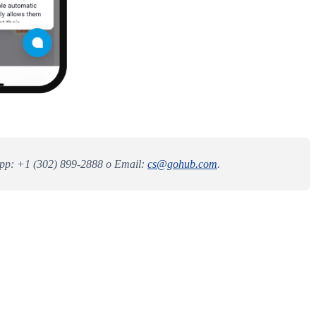
App: +1 (302) 899-2888 o Email:
cs@gohub.com
.