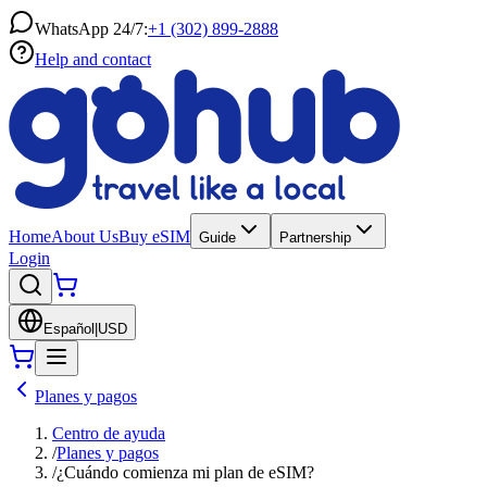
WhatsApp 24/7:
+1 (302) 899-2888
Help and contact
Home
About Us
Buy eSIM
Guide
Partnership
Login
Español
|
USD
Planes y pagos
Centro de ayuda
/
Planes y pagos
/
¿Cuándo comienza mi plan de eSIM?