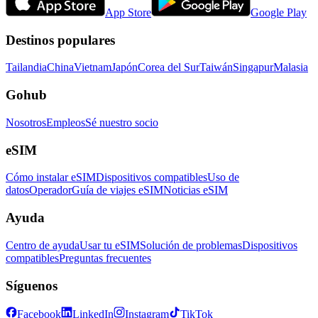
App Store
Google Play
Destinos populares
Tailandia
China
Vietnam
Japón
Corea del Sur
Taiwán
Singapur
Malasia
Gohub
Nosotros
Empleos
Sé nuestro socio
eSIM
Cómo instalar eSIM
Dispositivos compatibles
Uso de
datos
Operador
Guía de viajes eSIM
Noticias eSIM
Ayuda
Centro de ayuda
Usar tu eSIM
Solución de problemas
Dispositivos
compatibles
Preguntas frecuentes
Síguenos
Facebook
LinkedIn
Instagram
TikTok