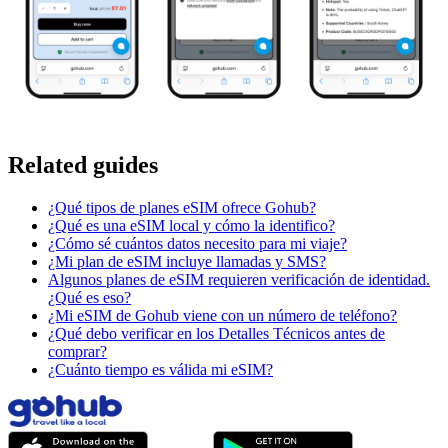
Related guides
¿Qué tipos de planes eSIM ofrece Gohub?
¿Qué es una eSIM local y cómo la identifico?
¿Cómo sé cuántos datos necesito para mi viaje?
¿Mi plan de eSIM incluye llamadas y SMS?
Algunos planes de eSIM requieren verificación de identidad.
¿Qué es eso?
¿Mi eSIM de Gohub viene con un número de teléfono?
¿Qué debo verificar en los Detalles Técnicos antes de
comprar?
¿Cuánto tiempo es válida mi eSIM?