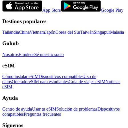
App Store
Google Play
Destinos populares
Tailandia
China
Vietnam
Japón
Corea del Sur
Taiwán
Singapur
Malasia
Gohub
Nosotros
Empleos
Sé nuestro socio
eSIM
Cómo instalar eSIM
Dispositivos compatibles
Uso de
datos
Operador
eSIM para estudiantes
Guía de viajes eSIM
Noticias
eSIM
Ayuda
Centro de ayuda
Usar tu eSIM
Solución de problemas
Dispositivos
compatibles
Preguntas frecuentes
Síguenos