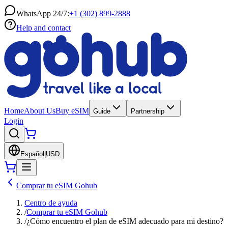
WhatsApp 24/7:
+1 (302) 899-2888
Help and contact
Home
About Us
Buy eSIM
Guide
Partnership
Login
Español
|
USD
Comprar tu eSIM Gohub
Centro de ayuda
/
Comprar tu eSIM Gohub
/
¿Cómo encuentro el plan de eSIM adecuado para mi destino?