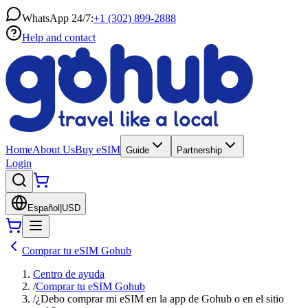
WhatsApp 24/7:
+1 (302) 899-2888
Help and contact
Home
About Us
Buy eSIM
Guide
Partnership
Login
Español
|
USD
Comprar tu eSIM Gohub
Centro de ayuda
/
Comprar tu eSIM Gohub
/
¿Debo comprar mi eSIM en la app de Gohub o en el sitio